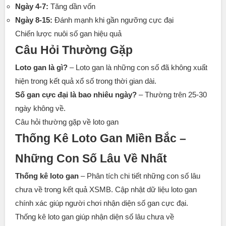
Ngày 4-7:
Tăng dần vốn
Ngày 8-15:
Đánh mạnh khi gần ngưỡng cực đại
Chiến lược nuôi số gan hiệu quả
Câu Hỏi Thường Gặp
Loto gan là gì?
– Loto gan là những con số đã không xuất
hiện trong kết quả xổ số trong thời gian dài.
Số gan cực đại là bao nhiêu ngày?
– Thường trên 25-30
ngày không về.
Câu hỏi thường gặp về loto gan
Thống Kê Loto Gan Miền Bắc –
Những Con Số Lâu Về Nhất
Thống kê loto gan
– Phân tích chi tiết những con số lâu
chưa về trong kết quả XSMB. Cập nhật dữ liệu loto gan
chính xác giúp người chơi nhận diện số gan cực đại.
Thống kê loto gan giúp nhận diện số lâu chưa về