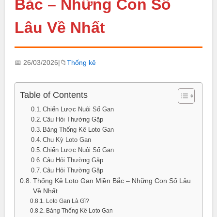
Bắc – Những Con Số
Lâu Về Nhất
📅 26/03/2026
|
📁
Thống kê
Table of Contents
Chiến Lược Nuôi Số Gan
Câu Hỏi Thường Gặp
Bảng Thống Kê Loto Gan
Chu Kỳ Loto Gan
Chiến Lược Nuôi Số Gan
Câu Hỏi Thường Gặp
Câu Hỏi Thường Gặp
Thống Kê Loto Gan Miền Bắc – Những Con Số Lâu
Về Nhất
Loto Gan Là Gì?
Bảng Thống Kê Loto Gan