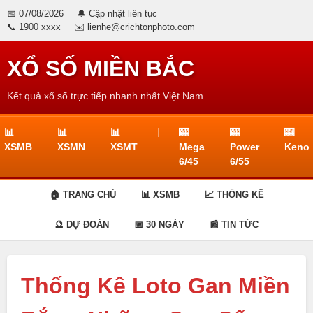
📅 07/08/2026
🔔 Cập nhật liên tục
📞 1900 xxxx
✉️
lienhe@crichtonphoto.com
XỔ SỐ
MIỀN BẮC
Kết quả xổ số trực tiếp nhanh nhất Việt Nam
📊
📊
📊
|
🎰
🎰
🎰
XSMB
XSMN
XSMT
Mega
Power
Keno
6/45
6/55
🏠 TRANG CHỦ
📊 XSMB
📈 THỐNG KÊ
🔮 DỰ ĐOÁN
📅 30 NGÀY
📰 TIN TỨC
Thống Kê Loto Gan Miền