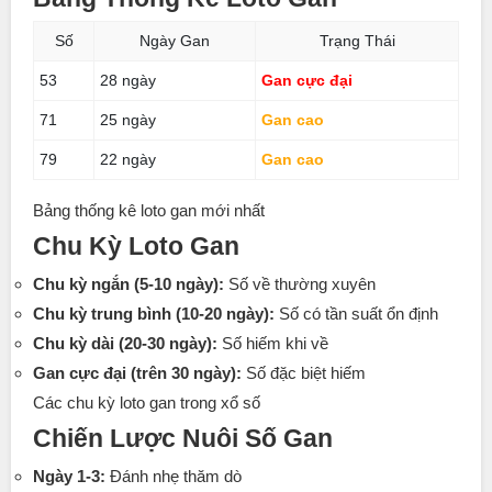
Số
Ngày Gan
Trạng Thái
53
28 ngày
Gan cực đại
71
25 ngày
Gan cao
79
22 ngày
Gan cao
Bảng thống kê loto gan mới nhất
Chu Kỳ Loto Gan
Chu kỳ ngắn (5-10 ngày):
Số về thường xuyên
Chu kỳ trung bình (10-20 ngày):
Số có tần suất ổn định
Chu kỳ dài (20-30 ngày):
Số hiếm khi về
Gan cực đại (trên 30 ngày):
Số đặc biệt hiếm
Các chu kỳ loto gan trong xổ số
Chiến Lược Nuôi Số Gan
Ngày 1-3:
Đánh nhẹ thăm dò